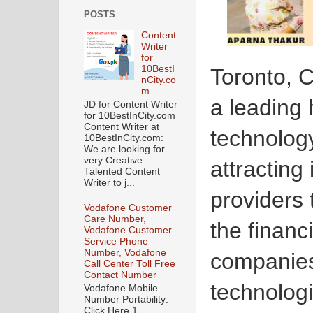
POSTS
Content
Writer
for
10BestI
Toronto, 
nCity.co
m
a leading 
JD for Content Writer
for 10BestInCity.com
Content Writer at
technolog
10BestInCity.com:
We are looking for
very Creative
attracting
Talented Content
Writer to j...
providers 
Vodafone Customer
Care Number,
the financ
Vodafone Customer
Service Phone
Number, Vodafone
companies
Call Center Toll Free
Contact Number
technologie
Vodafone Mobile
Number Portability:
Click Here 1.