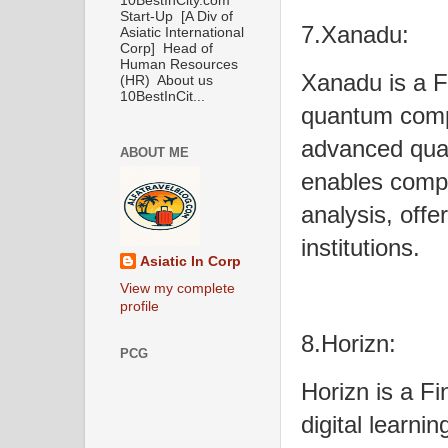
10BestInCity.com
Start-Up [A Div of
7.Xanadu:
Asiatic International
Corp] Head of
Human Resources
Xanadu is a 
(HR) About us
10BestInCit...
quantum compu
advanced qua
ABOUT ME
enables comple
analysis, offer
institutions.
Asiatic In Corp
View my complete
profile
8.Horizn:
PCG
Horizn is a F
digital learnin