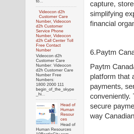
to...
capture, store
Videocon d2h
simplifying ex
Customer Care
Number, Videocon
financial orga
d2h Customer
Service Phone
Number, Videocon
d2h Call Center Toll
Free Contact
Number
6.Paytm Can
Videocon d2h
Customer Care
Paytm Canada 
Number: Videocon
d2h Customer Care
platform that
Number Free
Numbers:
1800 2000 111
payments, sen
begin_of_the_skype
_hi...
conveniently.
secure paymen
Head of
Human
way Canadians 
Resour
ces
Head of
Human Resources