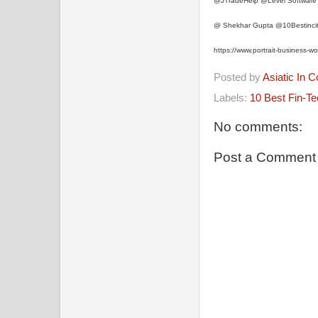
@JTradeHelp @Level Software 
@ Shekhar Gupta @10Bestinci
https://www.portrait-business-
Posted by
Asiatic In 
Labels:
10 Best Fin-Te
No comments:
Post a Comment