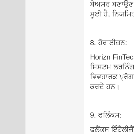
ਬੇਅਸਰ ਬਣਾਉਣ 
ਸੂਈ ਹੈ, ਨਿਯਮਿਤ
8. ਹੋਰਾਈਜ਼ਨ:
Horizn FinTec
ਸਿਸਟਮ ਲਰਨਿੰਗ 
ਵਿਵਹਾਰਕ ਪ੍ਰੋਗਰ
ਕਰਦੇ ਹਨ।
9. ਫਲਿੰਕਸ:
ਫਲੈਂਕਸ ਇੰਟੈਲੀ