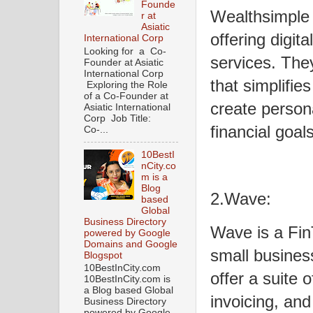
Founde
Wealthsimple
r at
Asiatic
offering digi
International Corp
Looking for a Co-
services. They
Founder at Asiatic
International Corp
that simplifies
Exploring the Role
of a Co-Founder at
create persona
Asiatic International
Corp Job Title:
financial goals
Co-...
10BestI
nCity.co
m is a
Blog
2.Wave:
based
Global
Business Directory
Wave is a Fin
powered by Google
Domains and Google
small busines
Blogspot
10BestInCity.com
offer a suite 
10BestInCity.com is
a Blog based Global
invoicing, and
Business Directory
powered by Google