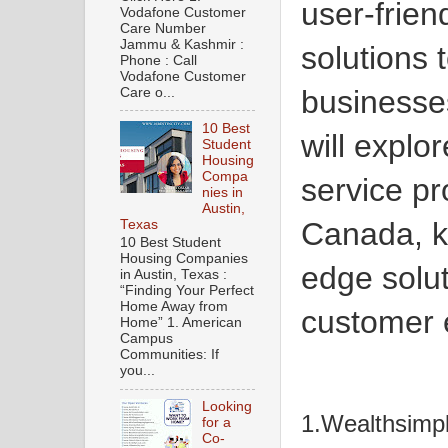
user-frien
Vodafone Customer
Care Number
Jammu & Kashmir :
solutions 
Phone : Call
Vodafone Customer
businesses 
Care o...
10 Best
will explo
Student
Housing
Compa
service pr
nies in
Austin,
Canada, kn
Texas
10 Best Student
Housing Companies
edge solu
in Austin, Texas :
“Finding Your Perfect
Home Away from
customer 
Home” 1. American
Campus
Communities: If
you...
Looking
1.Wealthsimpl
for a
Co-