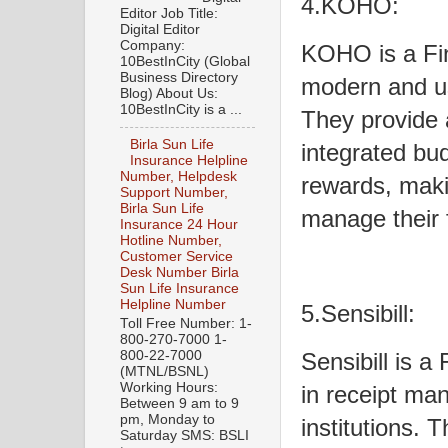
4.KOHO:
Editor Job Title:
Digital Editor
Company:
KOHO is a Fi
10BestInCity (Global
Business Directory
modern and us
Blog) About Us:
10BestInCity is a ...
They provide 
Birla Sun Life
integrated bu
Insurance Helpline
Number, Helpdesk
rewards, makin
Support Number,
Birla Sun Life
manage their 
Insurance 24 Hour
Hotline Number,
Customer Service
Desk Number Birla
Sun Life Insurance
Helpline Number
5.Sensibill:
Toll Free Number: 1-
800-270-7000 1-
800-22-7000
Sensibill is a
(MTNL/BSNL)
Working Hours:
in receipt man
Between 9 am to 9
pm, Monday to
institutions. 
Saturday SMS: BSLI