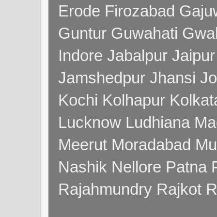
Erode Firozabad Gaj
Guntur Guwahati Gwal
Indore Jabalpur Jaipu
Jamshedpur Jhansi Jo
Kochi Kolhapur Kolka
Lucknow Ludhiana Ma
Meerut Moradabad Mu
Nashik Nellore Patna 
Rajahmundry Rajkot