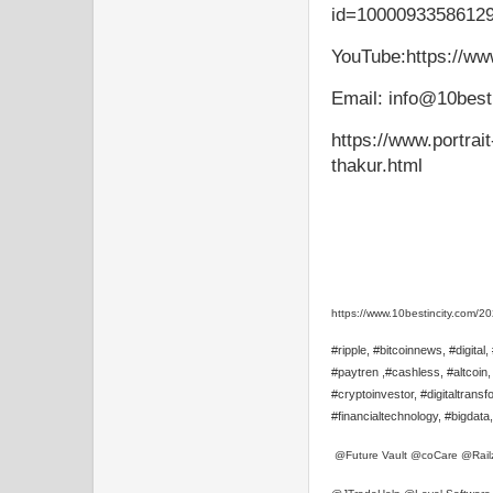
id=1000093358612
YouTube:https://w
Email: info@10best
https://www.portra
thakur.html
https://www.10bestincity.com/20
#ripple, #bitcoinnews, #digital
#paytren ,#cashless, #altcoin,
#cryptoinvestor, #digitaltrans
#financialtechnology, #bigdata,
@Future Vault @coCare @Rai