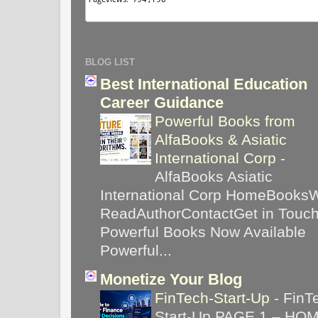
BLOG LIST
Best International Education
Career Guidance
Powerful Books from
AlfaBooks & Asiatic
International Corp
-
AlfaBooks Asiatic
International Corp HomeBooks
ReadAuthorContactGet in Touc
Powerful Books Now Available
Powerful...
Monetize Your Blog
FinTech-Start-Up
-
FinT
Start-Up PAGE 1 – HO