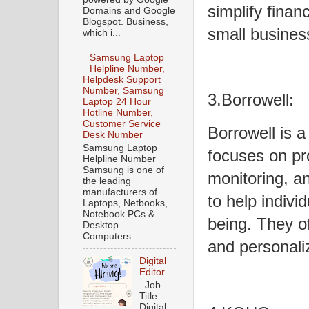
simplify finan
Domains and Google
Blogspot. Business,
small busines
which i...
Samsung Laptop
Helpline Number,
Helpdesk Support
Number, Samsung
3.Borrowell:
Laptop 24 Hour
Hotline Number,
Customer Service
Borrowell is 
Desk Number
Samsung Laptop
focuses on pro
Helpline Number
Samsung is one of
monitoring, 
the leading
manufacturers of
to help individ
Laptops, Netbooks,
Notebook PCs &
being. They of
Desktop
Computers...
and personal
Digital
Editor
Job
Title:
Digital